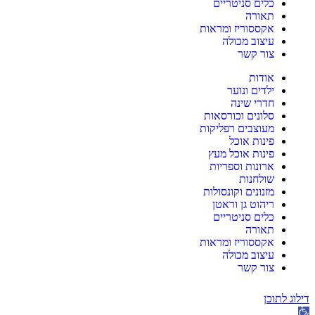
כלים סניטריים
תאורה
אקססוריז ומראות
עיצוב מכולה
צור קשר
אודות
ילדים ונוער
חדרי שינה
סלונים וכורסאות
מעוצבים רפליקות
פינות אוכל
פינות אוכל מעץ
ארונות וספריות
שולחנות
מזנונים וקונסולות
ריהוט גן וראטן
כלים סניטריים
תאורה
אקססוריז ומראות
עיצוב מכולה
צור קשר
דילוג לתוכן
פתח