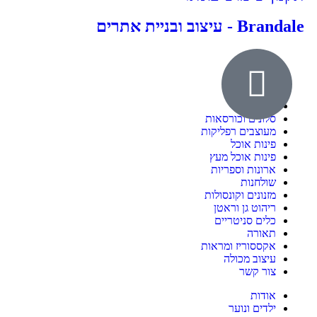
Brandale - עיצוב ובניית אתרים
אודות
ילדים ונוער
חדרי שינה
סלונים וכורסאות
מעוצבים רפליקות
פינות אוכל
פינות אוכל מעץ
ארונות וספריות
שולחנות
מזנונים וקונסולות
ריהוט גן וראטן
כלים סניטריים
תאורה
אקססוריז ומראות
עיצוב מכולה
צור קשר
אודות
ילדים ונוער