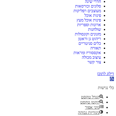
חדרי שינה
סלונים וכורסאות
מעוצבים רפליקות
פינות אוכל
פינות אוכל מעץ
ארונות וספריות
שולחנות
מזנונים וקונסולות
ריהוט גן וראטן
כלים סניטריים
תאורה
אקססוריז ומראות
עיצוב מכולה
צור קשר
דילוג לתוכן
תח
רגל
גישות
כלי נגישות
הגדל טקסט
הקטן טקסט
גווני אפור
ניגודיות גבוהה