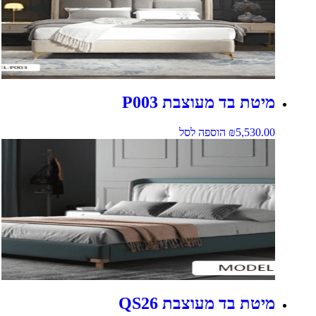
מיטת בד מעוצבת P003
5,530.00
₪
הוספה לסל
מיטת בד מעוצבת QS26