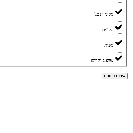
סלוני וינטג'
סלונים
ספות
שזלונג והדום
איפוס סינונים