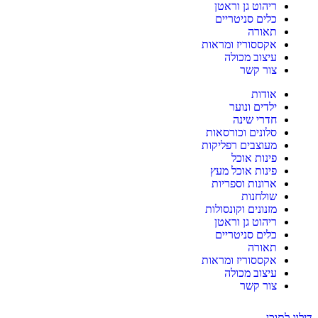
ריהוט גן וראטן
כלים סניטריים
תאורה
אקססוריז ומראות
עיצוב מכולה
צור קשר
אודות
ילדים ונוער
חדרי שינה
סלונים וכורסאות
מעוצבים רפליקות
פינות אוכל
פינות אוכל מעץ
ארונות וספריות
שולחנות
מזנונים וקונסולות
ריהוט גן וראטן
כלים סניטריים
תאורה
אקססוריז ומראות
עיצוב מכולה
צור קשר
דילוג לתוכן