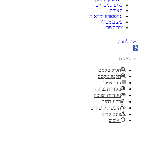
כלים סניטריים
תאורה
אקססוריז ומראות
עיצוב מכולה
צור קשר
דילוג לתוכן
תח
רגל
גישות
כלי נגישות
הגדל טקסט
הקטן טקסט
גווני אפור
ניגודיות גבוהה
ניגודיות הפוכה
רקע בהיר
הדגשת קישורים
פונט קריא
איפוס