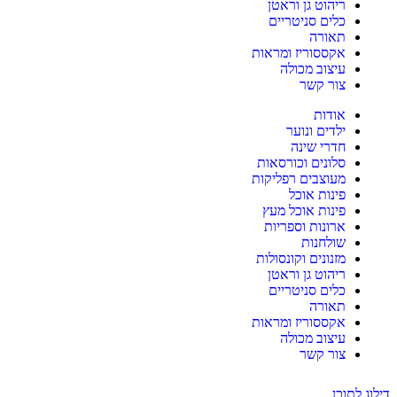
ריהוט גן וראטן
כלים סניטריים
תאורה
אקססוריז ומראות
עיצוב מכולה
צור קשר
אודות
ילדים ונוער
חדרי שינה
סלונים וכורסאות
מעוצבים רפליקות
פינות אוכל
פינות אוכל מעץ
ארונות וספריות
שולחנות
מזנונים וקונסולות
ריהוט גן וראטן
כלים סניטריים
תאורה
אקססוריז ומראות
עיצוב מכולה
צור קשר
דילוג לתוכן