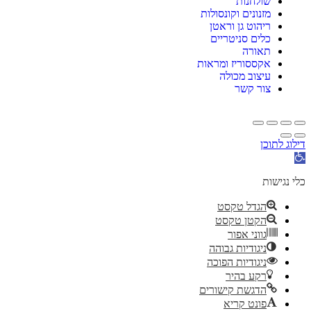
שולחנות
מזנונים וקונסולות
ריהוט גן וראטן
כלים סניטריים
תאורה
אקססוריז ומראות
עיצוב מכולה
צור קשר
דילוג לתוכן
פתח
סרגל
נגישות
כלי נגישות
הגדל טקסט
הקטן טקסט
גווני אפור
ניגודיות גבוהה
ניגודיות הפוכה
רקע בהיר
הדגשת קישורים
פונט קריא