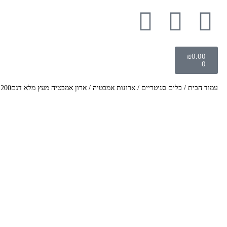
₪
0.00
0
עמוד הבית
/
כלים סניטריים
/
ארונות אמבטיה
/ ארון אמבטיה מעץ מלא דגםM1200