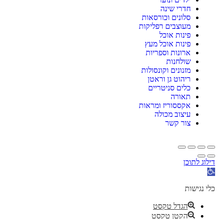
חדרי שינה
סלונים וכורסאות
מעוצבים רפליקות
פינות אוכל
פינות אוכל מעץ
ארונות וספריות
שולחנות
מזנונים וקונסולות
ריהוט גן וראטן
כלים סניטריים
תאורה
אקססוריז ומראות
עיצוב מכולה
צור קשר
דילוג לתוכן
פתח
סרגל
נגישות
כלי נגישות
הגדל טקסט
הקטן טקסט