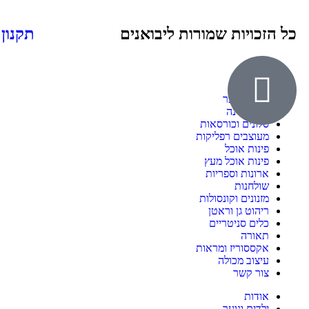
כל הזכויות שמורות ליבואנים
תקנון
אודות
ילדים ונוער
חדרי שינה
סלונים וכורסאות
מעוצבים רפליקות
פינות אוכל
פינות אוכל מעץ
ארונות וספריות
שולחנות
מזנונים וקונסולות
ריהוט גן וראטן
כלים סניטריים
תאורה
אקססוריז ומראות
עיצוב מכולה
צור קשר
אודות
ילדים ונוער