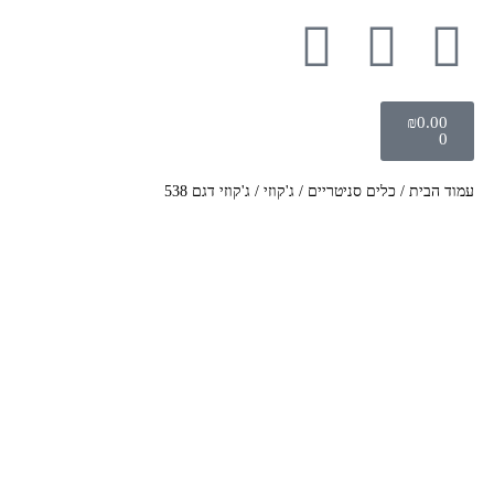
₪
0.00
0
עמוד הבית
/
כלים סניטריים
/
ג'קוזי
/ ג'קוזי דגם 538