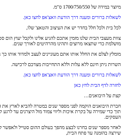
מיוצר במידה של 1700/750/550 ס"מ.
לשאלות ברורים ומענה דרך הודעת וואצ'אפ לחצו כאן.
לכל בית ולכל חלל בחדר יש את העיצוב והטאצ' שלו,
צוות מעצבי הבית שלנו מזמין אתכם להגיע אלינו ולקבל יעוץ הום ס
מושלמת כדי שתצאו מרוצים ותהינו מהרהיטים לאורך שנים.
מומלץ לצלם את החלל אותו אתם מעוניינים לעצב ולמדוד אותו כך נו
השרות ניתן חינם ללא עלות וללא התחייבות מצדכם לרכישה.
לשאלות ברורים ומענה דרך הודעת וואצ'אפ לחצו כאן.
לחזרה לדף הבית לחץ כאן
קצת על היבואנים…
חברת היבואנים הוקמה לפני מספר שנים במטרה להביא לארץ את הד
תוך כדי שמירה על בקרת איכות וליווי צמוד מול היצרנים עד לרגע
העסקים.
לאחר מספר שנים בחרנו לבצע מהפך בעולם ההום סטייל ולאפשר לכ
שירצה בהזמנה עד פתח הבית,