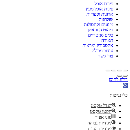
פינות אוכל
פינות אוכל מעץ
ארונות וספריות
שולחנות
מזנונים וקונסולות
ריהוט גן וראטן
כלים סניטריים
תאורה
אקססוריז ומראות
עיצוב מכולה
צור קשר
דילוג לתוכן
תח
רגל
גישות
כלי נגישות
הגדל טקסט
הקטן טקסט
גווני אפור
ניגודיות גבוהה
ניגודיות הפוכה