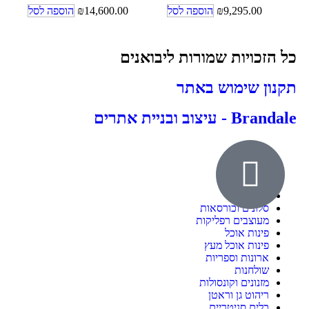
9,295.00
₪
הוספה לסל
14,600.00
₪
הוספה לסל
כל הזכויות שמורות ליבואנים
תקנון שימוש באתר
Brandale - עיצוב ובניית אתרים
אודות
ילדים ונוער
חדרי שינה
סלונים וכורסאות
מעוצבים רפליקות
פינות אוכל
פינות אוכל מעץ
ארונות וספריות
שולחנות
מזנונים וקונסולות
ריהוט גן וראטן
כלים סניטריים