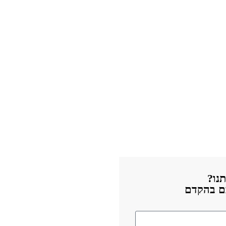
נו?
כם בהקדם