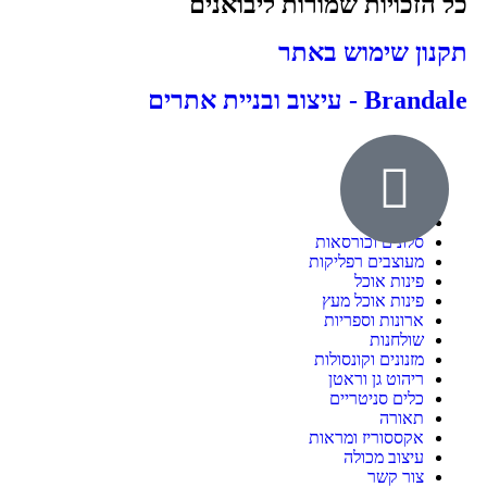
כל הזכויות שמורות ליבואנים
תקנון שימוש באתר
Brandale - עיצוב ובניית אתרים
אודות
ילדים ונוער
חדרי שינה
סלונים וכורסאות
מעוצבים רפליקות
פינות אוכל
פינות אוכל מעץ
ארונות וספריות
שולחנות
מזנונים וקונסולות
ריהוט גן וראטן
כלים סניטריים
תאורה
אקססוריז ומראות
עיצוב מכולה
צור קשר