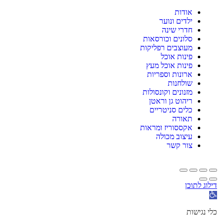
אודות
ילדים ונוער
חדרי שינה
סלונים וכורסאות
מעוצבים רפליקות
פינות אוכל
פינות אוכל מעץ
ארונות וספריות
שולחנות
מזנונים וקונסולות
ריהוט גן וראטן
כלים סניטריים
תאורה
אקססוריז ומראות
עיצוב מכולה
צור קשר
דילוג לתוכן
תח
רגל
גישות
כלי נגישות