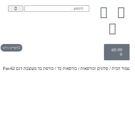
תפריט ניווט
₪
0.00
0
עמוד הבית
/
סלונים וכורסאות
/
כורסאות בד
/ כורסת בד מעוצבת דגם Fso-62