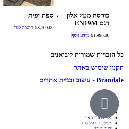
כורסה מעץ אלון
ספת יפית
דגם EN19M
8,700.00
₪
הוספה לסל
1,990.00
₪
מידע נוסף
כל הזכויות שמורות ליבואנים
תקנון שימוש באתר
Brandale - עיצוב ובניית אתרים
אודות
ילדים ונוער
חדרי שינה
סלונים וכורסאות
מעוצבים רפליקות
פינות אוכל