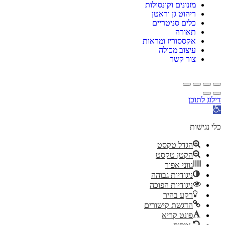
מזנונים וקונסולות
ריהוט גן וראטן
כלים סניטריים
תאורה
אקססוריז ומראות
עיצוב מכולה
צור קשר
דילוג לתוכן
תח
רגל
גישות
כלי נגישות
הגדל טקסט
הקטן טקסט
גווני אפור
ניגודיות גבוהה
ניגודיות הפוכה
רקע בהיר
הדגשת קישורים
פונט קריא