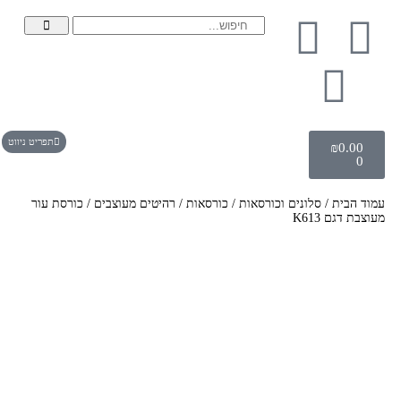
תפריט ניווט
₪
0.00
0
עמוד הבית
/
סלונים וכורסאות
/
כורסאות
/
רהיטים מעוצבים
/ כורסת עור
מעוצבת דגם K613