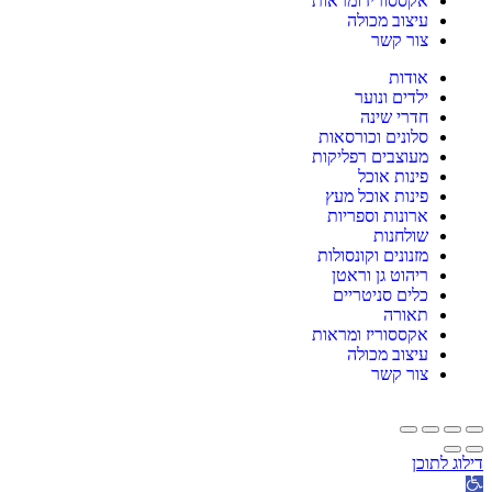
אקססוריז ומראות
עיצוב מכולה
צור קשר
אודות
ילדים ונוער
חדרי שינה
סלונים וכורסאות
מעוצבים רפליקות
פינות אוכל
פינות אוכל מעץ
ארונות וספריות
שולחנות
מזנונים וקונסולות
ריהוט גן וראטן
כלים סניטריים
תאורה
אקססוריז ומראות
עיצוב מכולה
צור קשר
דילוג לתוכן
תח