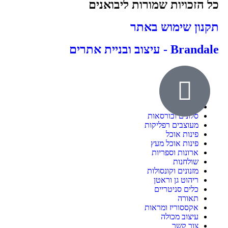
כל הזכויות שמורות ליבואנים
תקנון שימוש באתר
Brandale - עיצוב ובניית אתרים
אודות
ילדים ונוער
חדרי שינה
סלונים וכורסאות
מעוצבים רפליקות
פינות אוכל
פינות אוכל מעץ
ארונות וספריות
שולחנות
מזנונים וקונסולות
ריהוט גן וראטן
כלים סניטריים
תאורה
אקססוריז ומראות
עיצוב מכולה
צור קשר