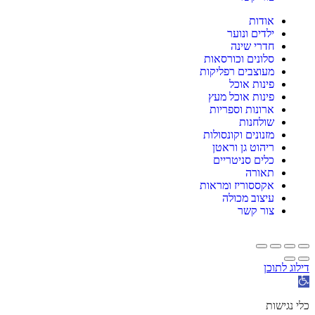
אודות
ילדים ונוער
חדרי שינה
סלונים וכורסאות
מעוצבים רפליקות
פינות אוכל
פינות אוכל מעץ
ארונות וספריות
שולחנות
מזנונים וקונסולות
ריהוט גן וראטן
כלים סניטריים
תאורה
אקססוריז ומראות
עיצוב מכולה
צור קשר
דילוג לתוכן
תח
רגל
גישות
כלי נגישות