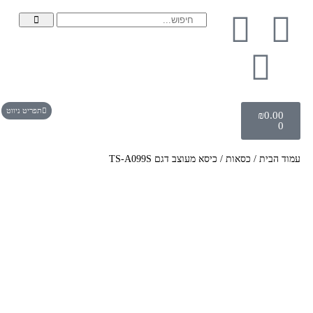
תפריט ניווט
₪
0.00
0
עמוד הבית
/
כסאות
/ כיסא מעוצב דגם TS-A099S