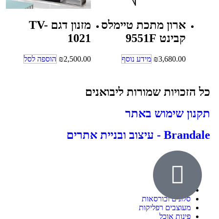
ארון מתכת טיימלס
מזנון דגם TV-
קבינט 9551F
1021
3,680.00
₪
מידע נוסף
2,500.00
₪
הוספה לסל
כל הזכויות שמורות ליבואנים
תקנון שימוש באתר
Brandale - עיצוב ובניית אתרים
אודות
ילדים ונוער
חדרי שינה
סלונים וכורסאות
מעוצבים רפליקות
פינות אוכל