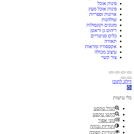
פינות אוכל
פינות אוכל מעץ
ארונות וספריות
שולחנות
מזנונים וקונסולות
ריהוט גן וראטן
כלים סניטריים
תאורה
אקססוריז ומראות
עיצוב מכולה
צור קשר
דילוג לתוכן
תח
רגל
גישות
כלי נגישות
הגדל טקסט
הקטן טקסט
גווני אפור
ניגודיות גבוהה
ניגודיות הפוכה