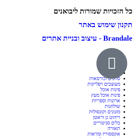
כל הזכויות שמורות ליבואנים
תקנון שימוש באתר
Brandale - עיצוב ובניית אתרים
אודות
ילדים ונוער
חדרי שינה
סלונים וכורסאות
מעוצבים רפליקות
פינות אוכל
פינות אוכל מעץ
ארונות וספריות
שולחנות
מזנונים וקונסולות
ריהוט גן וראטן
כלים סניטריים
תאורה
אקססוריז ומראות