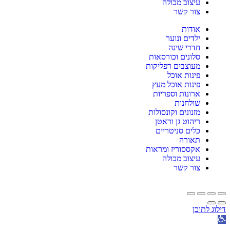
עיצוב מכולה
צור קשר
אודות
ילדים ונוער
חדרי שינה
סלונים וכורסאות
מעוצבים רפליקות
פינות אוכל
פינות אוכל מעץ
ארונות וספריות
שולחנות
מזנונים וקונסולות
ריהוט גן וראטן
כלים סניטריים
תאורה
אקססוריז ומראות
עיצוב מכולה
צור קשר
דילוג לתוכן
תח
רגל