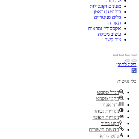
שולחנות
מזנונים וקונסולות
ריהוט גן וראטן
כלים סניטריים
תאורה
אקססוריז ומראות
עיצוב מכולה
צור קשר
דילוג לתוכן
פתח
סרגל
נגישות
כלי נגישות
הגדל טקסט
הקטן טקסט
גווני אפור
ניגודיות גבוהה
ניגודיות הפוכה
רקע בהיר
הדגשת קישורים
פונט קריא