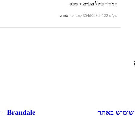
המחיר כולל מע״מ + מכס
מק"ט
354d0d8d4122
קטגוריה
תאורה
 שימוש באתר
Brandale - עיצוב ובניית אתרים