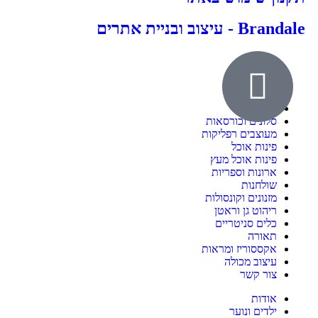
Brandale - עיצוב ובניית אתרים
אודות
ילדים ונוער
חדרי שינה
סלונים וכורסאות
מעוצבים רפליקות
פינות אוכל
פינות אוכל מעץ
ארונות וספריות
שולחנות
מזנונים וקונסולות
ריהוט גן וראטן
כלים סניטריים
תאורה
אקססוריז ומראות
עיצוב מכולה
צור קשר
אודות
ילדים ונוער