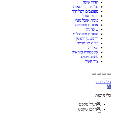
חדרי שינה
סלונים וכורסאות
מעוצבים רפליקות
פינות אוכל
פינות אוכל מעץ
ארונות וספריות
שולחנות
מזנונים וקונסולות
ריהוט גן וראטן
כלים סניטריים
תאורה
אקססוריז ומראות
עיצוב מכולה
צור קשר
דילוג לתוכן
תח
רגל
גישות
כלי נגישות
הגדל טקסט
הקטן טקסט