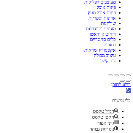
מעוצבים רפליקות
פינות אוכל
פינות אוכל מעץ
ארונות וספריות
שולחנות
מזנונים וקונסולות
ריהוט גן וראטן
כלים סניטריים
תאורה
אקססוריז ומראות
עיצוב מכולה
צור קשר
דילוג לתוכן
פתח
סרגל
נגישות
כלי נגישות
הגדל טקסט
הקטן טקסט
גווני אפור
ניגודיות גבוהה