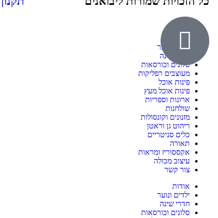
כל הזכויות שמורות ליבואנים
תקנון
אודות
ילדים ונוער
חדרי שינה
סלונים וכורסאות
מעוצבים רפליקות
פינות אוכל
פינות אוכל מעץ
ארונות וספריות
שולחנות
מזנונים וקונסולות
ריהוט גן וראטן
כלים סניטריים
תאורה
אקססוריז ומראות
עיצוב מכולה
צור קשר
אודות
ילדים ונוער
חדרי שינה
סלונים וכורסאות