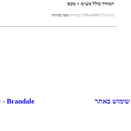
המחיר כולל מע״מ + מכס
מק"ט
37fbebd88175
קטגוריה
ספה נפתחת
 שימוש באתר
Brandale - עיצוב ובניית אתרים