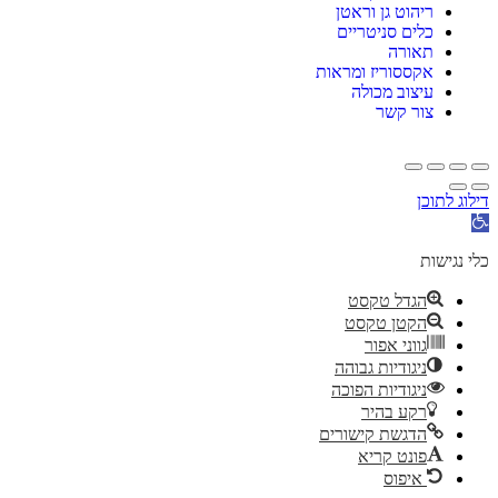
ריהוט גן וראטן
כלים סניטריים
תאורה
אקססוריז ומראות
עיצוב מכולה
צור קשר
דילוג לתוכן
פתח
סרגל
נגישות
כלי נגישות
הגדל טקסט
הקטן טקסט
גווני אפור
ניגודיות גבוהה
ניגודיות הפוכה
רקע בהיר
הדגשת קישורים
פונט קריא
איפוס