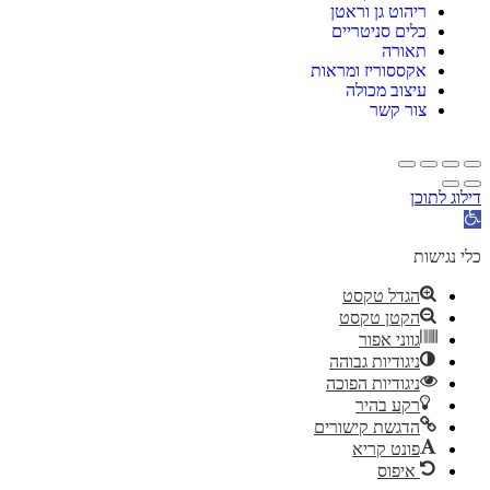
ריהוט גן וראטן
כלים סניטריים
תאורה
אקססוריז ומראות
עיצוב מכולה
צור קשר
דילוג לתוכן
פתח
סרגל
נגישות
כלי נגישות
הגדל טקסט
הקטן טקסט
גווני אפור
ניגודיות גבוהה
ניגודיות הפוכה
רקע בהיר
הדגשת קישורים
פונט קריא
איפוס