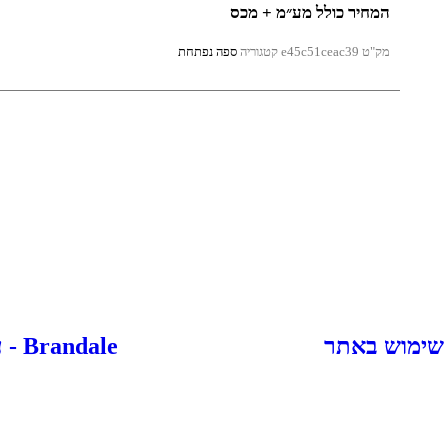
המחיר כולל מע״מ + מכס
מק"ט
e45c51ceac39
קטגוריה
ספה נפתחת
 שימוש באתר
Brandale - עיצוב ובניית אתרים