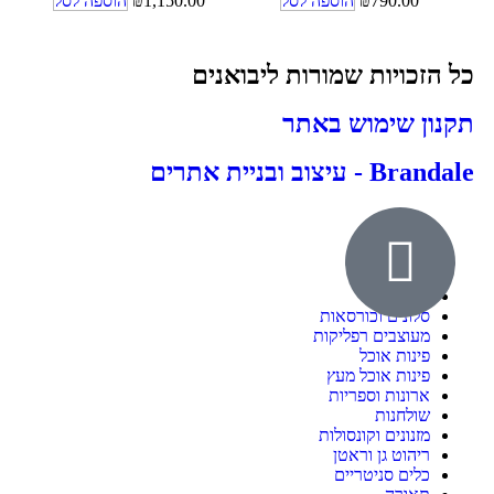
790.00
₪
הוספה לסל
1,150.00
₪
הוספה לסל
כל הזכויות שמורות ליבואנים
תקנון שימוש באתר
Brandale - עיצוב ובניית אתרים
אודות
ילדים ונוער
חדרי שינה
סלונים וכורסאות
מעוצבים רפליקות
פינות אוכל
פינות אוכל מעץ
ארונות וספריות
שולחנות
מזנונים וקונסולות
ריהוט גן וראטן
כלים סניטריים