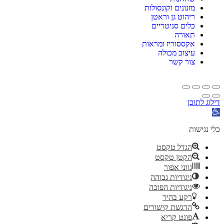
מזנונים וקונסולות
ריהוט גן וראטן
כלים סניטריים
תאורה
אקססוריז ומראות
עיצוב מכולה
צור קשר
דילוג לתוכן
תח
רגל
גישות
כלי נגישות
הגדל טקסט
הקטן טקסט
גווני אפור
ניגודיות גבוהה
ניגודיות הפוכה
רקע בהיר
הדגשת קישורים
פונט קריא