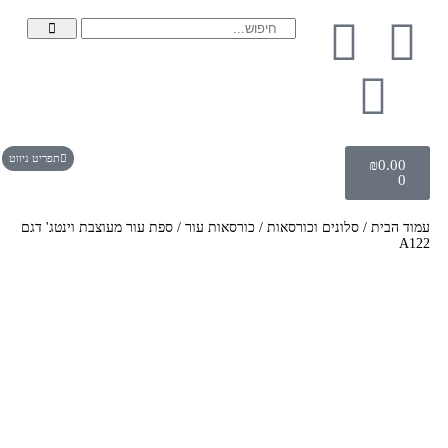
תפריט ניווט
₪
0.00
0
עמוד הבית
/
סלונים וכורסאות
/
כורסאות עור
/ ספת עור מעוצבת וינטג' דגם
A122