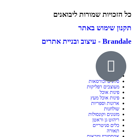
כל הזכויות שמורות ליבואנים
תקנון שימוש באתר
Brandale - עיצוב ובניית אתרים
אודות
ילדים ונוער
חדרי שינה
סלונים וכורסאות
מעוצבים רפליקות
פינות אוכל
פינות אוכל מעץ
ארונות וספריות
שולחנות
מזנונים וקונסולות
ריהוט גן וראטן
כלים סניטריים
תאורה
אקססוריז ומראות