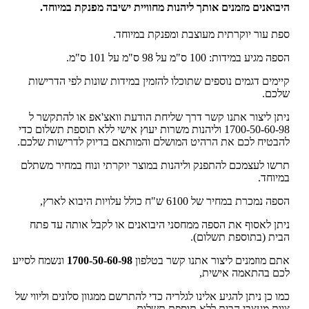
היבואנים מזמנים אותך ליהנות מחוויית ישיבה מפנקת במיוחד.
ספת עור יוקרתית מעוצבת ומפנקת במיוחד.
הספה מגיע במידות: 100 ס"מ על 98 ס"מ על 101 ס"מ.
קיימים דגמים נוספים שתוכלו להזמין במידות שונות לפי הדרישות
שלכם.
ניתן ליצור אתנו קשר דרך שליחת הודעת וואצ'אפ או להתקשר ל
1700-50-60-98 וליהנות משרות יעוץ אישי ללא תוספת תשלום כדי
להבטיח לכם את הרהיט המושלם והמותאם בדיוק לדרישות שלכם.
תרשו לעצמכם להתפנק וליהנות במוצר יוקרתי ונוח במחיר משתלם
במיוחד.
הספה נמכרת במחיר של 6100 ש"ח כולל עלויות היבוא לארץ,
ניתן לאסוף את הספה ממחסני היבואנים או לקבל אותה עד פתח
הבית (בתוספת תשלום).
אתם מוזמנים ליצור אתנו קשר בטלפון
1700-50-60-98
ונשמח לסייע
לכם בהתאמה אישית,
כמו כן ניתן להגיע אלינו לגלריה כדי להתרשם ממגוון סלונים וליווי של
צוות מעצבי הבית ללא תוספת תשלום.