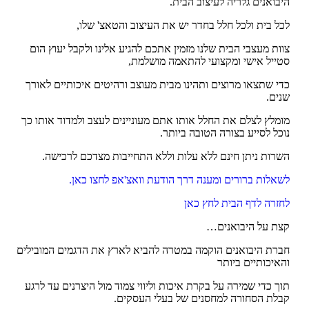
היבואנים גלריה לעיצוב הבית.
לכל בית ולכל חלל בחדר יש את העיצוב והטאצ' שלו,
צוות מעצבי הבית שלנו מזמין אתכם להגיע אלינו ולקבל יעוץ הום
סטייל אישי ומקצועי להתאמה מושלמת,
כדי שתצאו מרוצים ותהינו מבית מעוצב ורהיטים איכותיים לאורך
שנים.
מומלץ לצלם את החלל אותו אתם מעוניינים לעצב ולמדוד אותו כך
נוכל לסייע בצורה הטובה ביותר.
השרות ניתן חינם ללא עלות וללא התחייבות מצדכם לרכישה.
לשאלות ברורים ומענה דרך הודעת וואצ'אפ לחצו כאן.
לחזרה לדף הבית לחץ כאן
קצת על היבואנים…
חברת היבואנים הוקמה במטרה להביא לארץ את הדגמים המובילים
והאיכותיים ביותר
תוך כדי שמירה על בקרת איכות וליווי צמוד מול היצרנים עד לרגע
קבלת הסחורה למחסנים של בעלי העסקים.