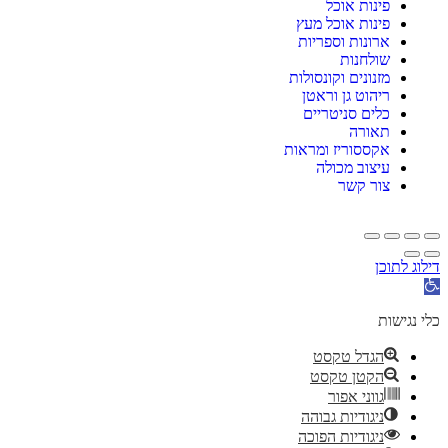
פינות אוכל
פינות אוכל מעץ
ארונות וספריות
שולחנות
מזנונים וקונסולות
ריהוט גן וראטן
כלים סניטריים
תאורה
אקססוריז ומראות
עיצוב מכולה
צור קשר
דילוג לתוכן
תח
רגל
גישות
כלי נגישות
הגדל טקסט
הקטן טקסט
גווני אפור
ניגודיות גבוהה
ניגודיות הפוכה