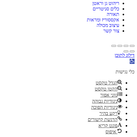
ריהוט גן וראטן
כלים סניטריים
תאורה
אקססוריז ומראות
עיצוב מכולה
צור קשר
דילוג לתוכן
פתח
סרגל
נגישות
כלי נגישות
הגדל טקסט
הקטן טקסט
גווני אפור
ניגודיות גבוהה
ניגודיות הפוכה
רקע בהיר
הדגשת קישורים
פונט קריא
איפוס