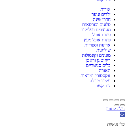
אודות
ילדים ונוער
חדרי שינה
סלונים וכורסאות
מעוצבים רפליקות
פינות אוכל
פינות אוכל מעץ
ארונות וספריות
שולחנות
מזנונים וקונסולות
ריהוט גן וראטן
כלים סניטריים
תאורה
אקססוריז ומראות
עיצוב מכולה
צור קשר
דילוג לתוכן
תח
רגל
גישות
כלי נגישות