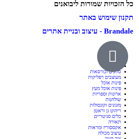
כל הזכויות שמורות ליבואנים
תקנון שימוש באתר
Brandale - עיצוב ובניית אתרים
אודות
ילדים ונוער
חדרי שינה
סלונים וכורסאות
מעוצבים רפליקות
פינות אוכל
פינות אוכל מעץ
ארונות וספריות
שולחנות
מזנונים וקונסולות
ריהוט גן וראטן
כלים סניטריים
תאורה
אקססוריז ומראות
עיצוב מכולה
צור קשר