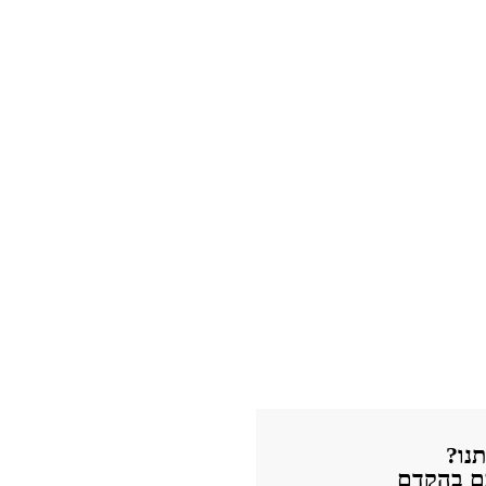
נו?
כם בהקדם