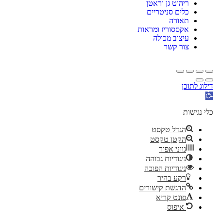
ריהוט גן וראטן
כלים סניטריים
תאורה
אקססוריז ומראות
עיצוב מכולה
צור קשר
דילוג לתוכן
תח
רגל
גישות
כלי נגישות
הגדל טקסט
הקטן טקסט
גווני אפור
ניגודיות גבוהה
ניגודיות הפוכה
רקע בהיר
הדגשת קישורים
פונט קריא
איפוס