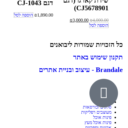
שידת קארגו (דגם
דגם CJ-1043
CJ5678901)
1,890.00
₪
הוספה לסל
₪
3,000.00
₪
4,000.00
הוספה לסל
כל הזכויות שמורות ליבואנים
תקנון שימוש באתר
Brandale - עיצוב ובניית אתרים
אודות
ילדים ונוער
חדרי שינה
סלונים וכורסאות
מעוצבים רפליקות
פינות אוכל
פינות אוכל מעץ
ארונות וספריות