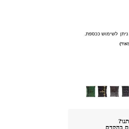
ניתן לשימוש ככספת.
אוד)
נו?
כם בהקדם