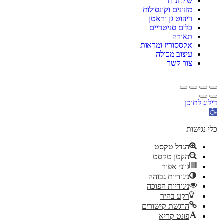
שולחנות
מזנונים וקונסולות
ריהוט גן וראטן
כלים סניטריים
תאורה
אקססוריז ומראות
עיצוב מכולה
צור קשר
דילוג לתוכן
פתח
סרגל
נגישות
כלי נגישות
הגדל טקסט
הקטן טקסט
גווני אפור
ניגודיות גבוהה
ניגודיות הפוכה
רקע בהיר
הדגשת קישורים
פונט קריא