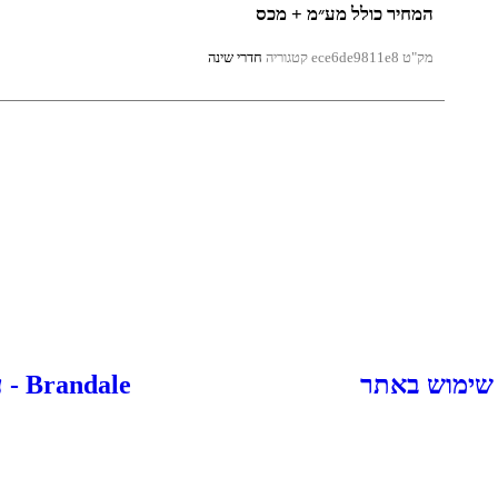
המחיר כולל מע״מ + מכס
מק"ט
ece6de9811e8
קטגוריה
חדרי שינה
 שימוש באתר
Brandale - עיצוב ובניית אתרים