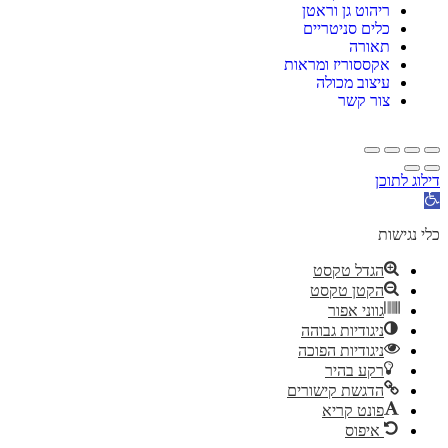
ריהוט גן וראטן
כלים סניטריים
תאורה
אקססוריז ומראות
עיצוב מכולה
צור קשר
דילוג לתוכן
פתח
סרגל
נגישות
כלי נגישות
הגדל טקסט
הקטן טקסט
גווני אפור
ניגודיות גבוהה
ניגודיות הפוכה
רקע בהיר
הדגשת קישורים
פונט קריא
איפוס