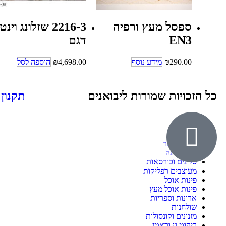
ספסל מעץ ורפיה
2216-3 שזלונג וינט
EN3
דגם
290.00
₪
מידע נוסף
4,698.00
₪
הוספה לסל
כל הזכויות שמורות ליבואנים
תקנון
אודות
ילדים ונוער
חדרי שינה
סלונים וכורסאות
מעוצבים רפליקות
פינות אוכל
פינות אוכל מעץ
ארונות וספריות
שולחנות
מזנונים וקונסולות
ריהוט גן וראטן