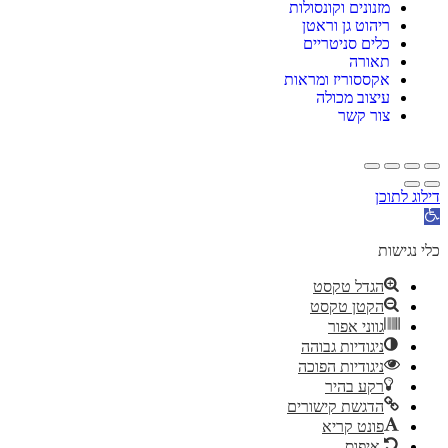
מזנונים וקונסולות
ריהוט גן וראטן
כלים סניטריים
תאורה
אקססוריז ומראות
עיצוב מכולה
צור קשר
דילוג לתוכן
תח
רגל
גישות
כלי נגישות
הגדל טקסט
הקטן טקסט
גווני אפור
ניגודיות גבוהה
ניגודיות הפוכה
רקע בהיר
הדגשת קישורים
פונט קריא
איפוס