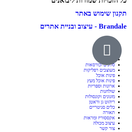
כל הזכויות שמורות ליבואנים
תקנון שימוש באתר
Brandale - עיצוב ובניית אתרים
אודות
ילדים ונוער
חדרי שינה
סלונים וכורסאות
מעוצבים רפליקות
פינות אוכל
פינות אוכל מעץ
ארונות וספריות
שולחנות
מזנונים וקונסולות
ריהוט גן וראטן
כלים סניטריים
תאורה
אקססוריז ומראות
עיצוב מכולה
צור קשר