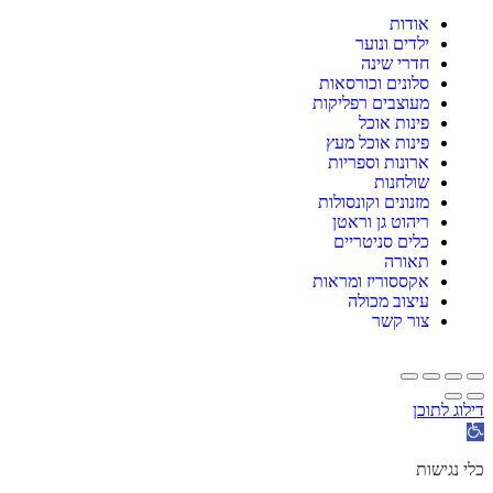
אודות
ילדים ונוער
חדרי שינה
סלונים וכורסאות
מעוצבים רפליקות
פינות אוכל
פינות אוכל מעץ
ארונות וספריות
שולחנות
מזנונים וקונסולות
ריהוט גן וראטן
כלים סניטריים
תאורה
אקססוריז ומראות
עיצוב מכולה
צור קשר
דילוג לתוכן
תח
רגל
גישות
כלי נגישות