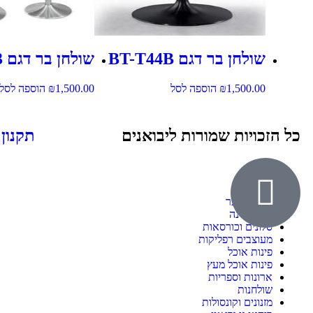
שולחן בר דגם BT-T44B
שולחן בר דגם BT-T43
1,500.00
₪
הוספה לסל
1,500.00
₪
הוספה לסל
כל הזכויות שמורות ליבואנים
תקנון
אודות
ילדים ונוער
חדרי שינה
סלונים וכורסאות
מעוצבים רפליקות
פינות אוכל
פינות אוכל מעץ
ארונות וספריות
שולחנות
מזנונים וקונסולות