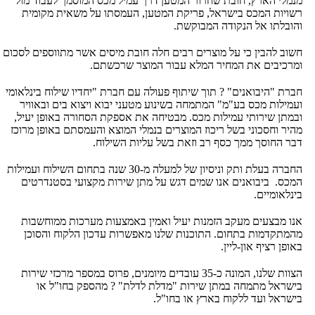
מנמלי הארץ, חובת שחרור המטען דרך עמיל מכס המוסמך לעבוד מול
רשויות המכס בישראל, פריקת המטען, העמסתו על משאית מקומית
והובלתו אל הנקודה המבוקשת.
חשוב להבין כי על מוצרים רבים חלה חובת מיסים אשר מתווספים לסכום
ומרכיבים את המחיר המלא עבור המוצר שרכשתם.
חברת "היבואנים" ? תוך שיתוף פעולה עם חברת "יחדיו שילוח בינלאומי
ועמילות מכס בע"מ" המתמחה בשינוע מטעני יבוא ויצוא בים ובאוויר
ובמתן שירותי עמילות מכס. מבטיחה את אספקת הסחורה באופן יעיל,
מהיר וחסכוני בשל ריכוז המוצרים בנמלי המוצא והעמסתם באופן מרוכז
דבר החוסך ממך כסף רב וזאת בשל עליות השילוח.
החברה בעלת ותק וניסיון של למעלה מ-30 שנה בתחום השילוח ועמילות
המכס. ביבואנים אנו שמים דגש על מתן שירות מקצועי בסטנדרטים
בינלאומיים.
אנו מבצעים מעקב הזמנות יעיל ואמין באמצעות מערכות ממוחשבות
מהמתקדמות בתחום. התוכנות שלנו מאפשרות עדכון הלקוח והסוכן
באופן רציף און-ליין.
הצוות שלנו, המונה כ-35 עובדים מיומנים, פרוס במספר מרכזי שירות
בישראל מתמחה במתן שירות "מדלת לדלת" ? מהספק בחו"ל או
בישראל ועד ללקוח בארץ או בחו"ל.