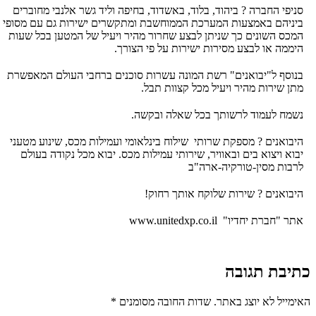
סניפי החברה ? ביהוד, בלוד, באשדוד, בחיפה וליד גשר אלנבי מחוברים
ביניהם באמצעות המערכת הממוחשבת ומתקשרים ישירות גם עם מסופי
המכס השונים כך שניתן לבצע שחרור מהיר ויעיל של המטען בכל שעות
היממה או לבצע מסירות ישירות על פי הצורך.
בנוסף ל"יבואנים" רשת המונה עשרות סוכנים ברחבי העולם המאפשרת
מתן שירות מהיר ויעיל מכל קצוות תבל.
נשמח לעמוד לרשותך בכל שאלה ובקשה.
היבואנים ? מספקת שרותי שילוח בינלאומי ועמילות מכס, שינוע מטעני
יבוא ויצוא בים ובאוויר, שירותי עמילות מכס. יבוא מכל נקודה בעולם
לרבות מסין-טורקיה-ארה"ב
היבואנים ? שירות שלוקח אותך רחוק!
אתר "חברת יחדיו"
www.unitedxp.co.il
כתיבת תגובה
האימייל לא יוצג באתר.
שדות החובה מסומנים
*