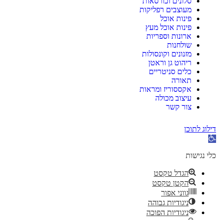
סלונים וכורסאות
מעוצבים רפליקות
פינות אוכל
פינות אוכל מעץ
ארונות וספריות
שולחנות
מזנונים וקונסולות
ריהוט גן וראטן
כלים סניטריים
תאורה
אקססוריז ומראות
עיצוב מכולה
צור קשר
דילוג לתוכן
תח
רגל
גישות
כלי נגישות
הגדל טקסט
הקטן טקסט
גווני אפור
ניגודיות גבוהה
ניגודיות הפוכה